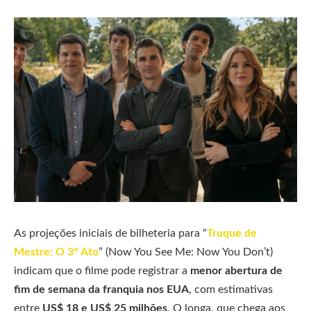
As projeções iniciais de bilheteria para “
Truque de
Mestre: O 3° Ato
” (Now You See Me: Now You Don’t)
indicam que o filme pode registrar a
menor abertura de
fim de semana da franquia nos EUA
, com estimativas
entre
US$ 18 e US$ 25 milhões
. O longa, que chega aos