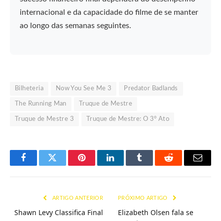
internacional e da capacidade do filme de se manter
ao longo das semanas seguintes.
Bilheteria
Now You See Me 3
Predator Badlands
The Running Man
Truque de Mestre
Truque de Mestre 3
Truque de Mestre: O 3° Ato
Facebook
Twitter
Pinterest
LinkedIn
Tumblr
Reddit
E-
mail
ARTIGO ANTERIOR
PRÓXIMO ARTIGO
Shawn Levy Classifica Final
Elizabeth Olsen fala se