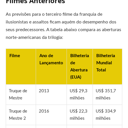
Filmes Anteriores
As previsões para o terceiro filme da franquia de
ilusionistas e assaltos ficam aquém do desempenho dos
seus predecessores. A tabela abaixo compara as aberturas
norte-americanas da trilogia:
Filme
Ano de
Bilheteria
Bilheteria
Lançamento
de
Mundial
Abertura
Total
(EUA)
Truque de
2013
US$ 29,3
US$ 351,7
Mestre
milhões
milhões
Truque de
2016
US$ 22,3
US$ 334,9
Mestre 2
milhões
milhões