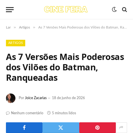
»
»
Lar
Artigos
As 7 Versões Mais Poderosas dos Vilões do Batman, Ranqueadas
ARTIGOS
As 7 Versões Mais Poderosas
dos Vilões do Batman,
Ranqueadas
Por
Joice Zacarias
18 de junho de 2026
Nenhum comentário
5 minutos lidos