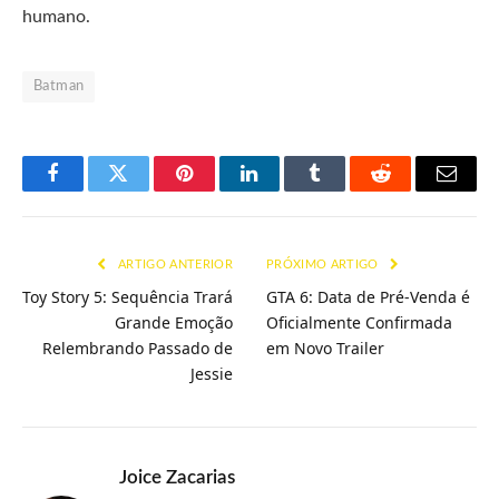
humano.
Batman
Facebook
Twitter
Pinterest
LinkedIn
Tumblr
Reddit
E-
mail
ARTIGO ANTERIOR
PRÓXIMO ARTIGO
Toy Story 5: Sequência Trará
GTA 6: Data de Pré-Venda é
Grande Emoção
Oficialmente Confirmada
Relembrando Passado de
em Novo Trailer
Jessie
Joice Zacarias