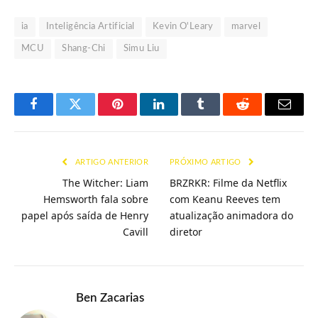
ia
Inteligência Artificial
Kevin O'Leary
marvel
MCU
Shang-Chi
Simu Liu
Facebook
Twitter
Pinterest
LinkedIn
Tumblr
Reddit
E-
mail
ARTIGO ANTERIOR
PRÓXIMO ARTIGO
The Witcher: Liam
BRZRKR: Filme da Netflix
Hemsworth fala sobre
com Keanu Reeves tem
papel após saída de Henry
atualização animadora do
Cavill
diretor
Ben Zacarias