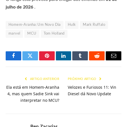
julho de 2026
.
Homem-Aranha: Um Novo Dia
Hulk
Mark Ruffalo
marvel
MCU
Tom Holland
Facebook
Twitter
Pinterest
LinkedIn
Tumblr
Reddit
E-
mail
ARTIGO ANTERIOR
PRÓXIMO ARTIGO
Ela está em Homem-Aranha
Velozes e Furiosos 11: Vin
4, mas quem Sadie Sink vai
Diesel dá Novo Update
interpretar no MCU?
Ben Zacarias