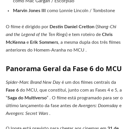
como Mac Gargan / Escorpião
Marvin Jones III
como Lonnie Lincoln / Tombstone
O filme é dirigido por
Destin Daniel Cretton
(
Shang-Chi
and the Legend of the Ten Rings
) e tem roteiro de
Chris
McKenna
e
Erik Sommers
, a mesma dupla dos três filmes
anteriores do Homem-Aranha no MCU .
Panorama Geral da Fase 6 do MCU
Spider-Man: Brand New Day
é um dos filmes centrais da
Fase 6
do MCU, que constitui, junto com as Fases 4 e 5, a
“
Saga do Multiverso
” . O filme está programado para ser o
último lançamento da fase antes de
Avengers: Doomsday
e
Avengers: Secret Wars
.
O longa está previsto para chegar aos cinemas em
31 de