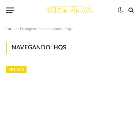
»
Lar
Postagens marcadas como "hqs"
NAVEGANDO:
HQS
ARTIGOS