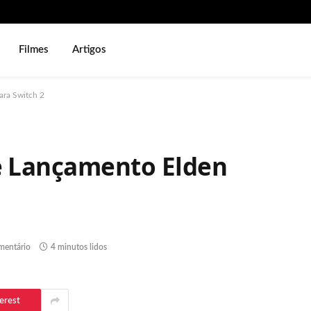
Filmes
Artigos
ara Switch 2
de Lançamento Elden
entário
4 minutos lidos
erest