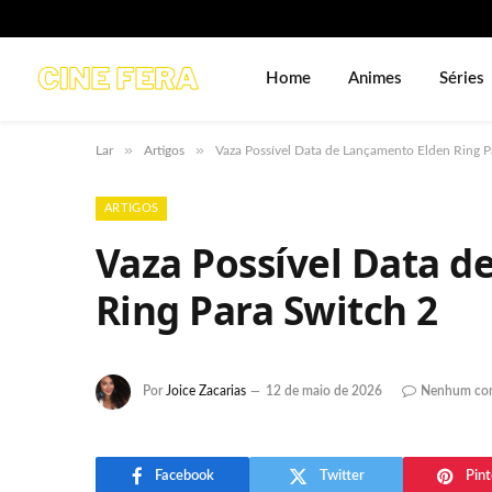
Home
Animes
Séries
»
»
Lar
Artigos
Vaza Possível Data de Lançamento Elden Ring P
ARTIGOS
Vaza Possível Data 
Ring Para Switch 2
Por
Joice Zacarias
12 de maio de 2026
Nenhum com
Facebook
Twitter
Pint