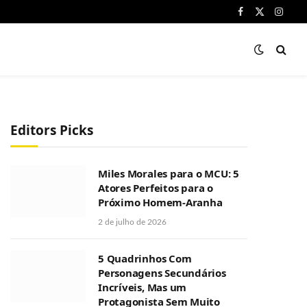
Facebook
X
Instag
(Twitter)
Editors Picks
Miles Morales para o MCU: 5
Atores Perfeitos para o
Próximo Homem-Aranha
2 de julho de 2026
5 Quadrinhos Com
Personagens Secundários
Incríveis, Mas um
Protagonista Sem Muito