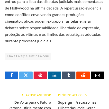
entrou para a lista das disputas judiciais mais comentadas
de Hollywood na última década. A repercussão evidencia
como conflitos envolvendo grandes produções
cinematográficas podem extrapolar as telas e gerar
debates sobre responsabilidade, liberdade de expressão,
proteção às vítimas e os limites das estratégias adotadas
durante processos judiciais.
Blake Lively e Justin Baldoni
Facebook
Twitter
Pinterest
LinkedIn
Tumblr
Reddit
E-
mail
ARTIGO ANTERIOR
PRÓXIMO ARTIGO
De Volta para o Futuro
Supergirl: Fracasso nas
Retorna Oficialmente com
Bilheterias Pode Gerar