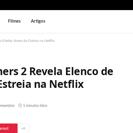
Filmes
Artigos
Estelar Antes da Estreia na Netflix
ers 2 Revela Elenco de
Estreia na Netflix
mentário
5 minutos lidos
erest