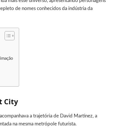
nda mais esse universo, apresentando personagens
 repleto de nomes conhecidos da indústria da
animação
 City
acompanhava a trajetória de David Martinez, a
entada na mesma metrópole futurista.