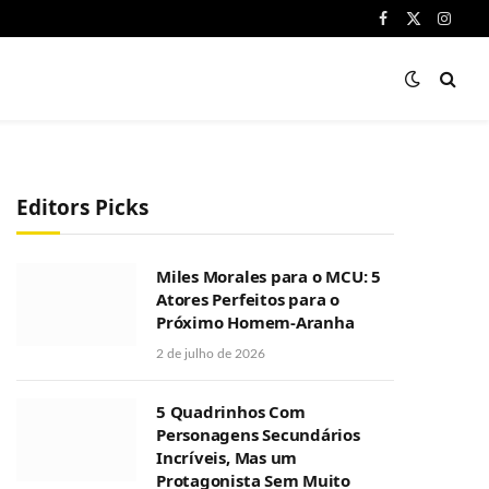
Facebook
X
Instag
(Twitter)
Editors Picks
Miles Morales para o MCU: 5
Atores Perfeitos para o
Próximo Homem-Aranha
2 de julho de 2026
5 Quadrinhos Com
Personagens Secundários
Incríveis, Mas um
Protagonista Sem Muito