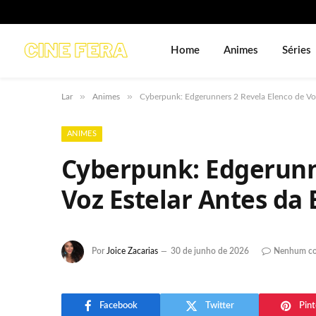
Home
Animes
Séries
»
»
Lar
Animes
Cyberpunk: Edgerunners 2 Revela Elenco de Voz 
ANIMES
Cyberpunk: Edgerunn
Voz Estelar Antes da 
Por
Joice Zacarias
30 de junho de 2026
Nenhum co
Facebook
Twitter
Pint