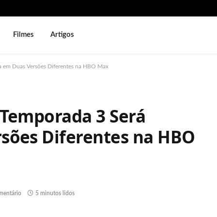
Filmes
Artigos
a em Duas Versões Diferentes na HBO Max
 Temporada 3 Será
sões Diferentes na HBO
entário
5 minutos lidos