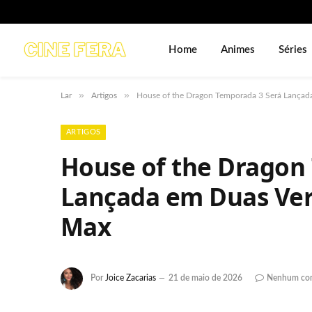
Home
Animes
Séries
»
»
Lar
Artigos
House of the Dragon Temporada 3 Será Lançad
ARTIGOS
House of the Dragon
Lançada em Duas Ver
Max
Por
Joice Zacarias
21 de maio de 2026
Nenhum com