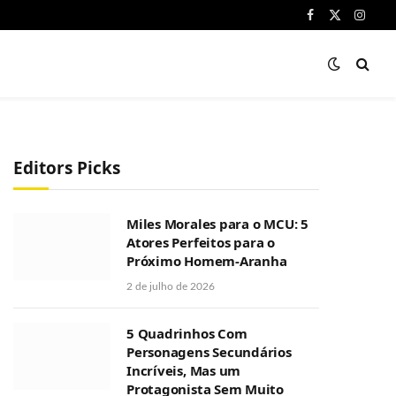
Facebook
X
Instag
(Twitter)
Editors Picks
Miles Morales para o MCU: 5
Atores Perfeitos para o
Próximo Homem-Aranha
2 de julho de 2026
5 Quadrinhos Com
Personagens Secundários
Incríveis, Mas um
Protagonista Sem Muito