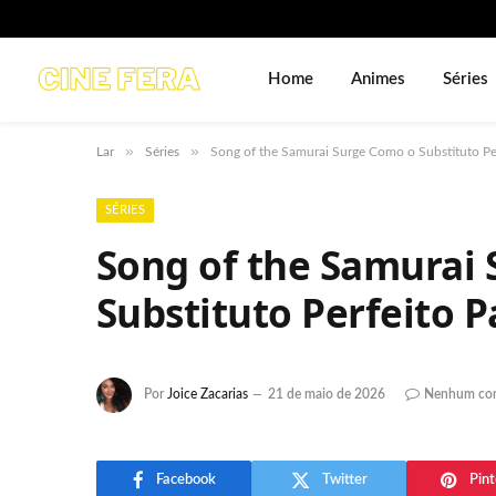
Home
Animes
Séries
»
»
Lar
Séries
Song of the Samurai Surge Como o Substituto Pe
SÉRIES
Song of the Samurai
Substituto Perfeito 
Por
Joice Zacarias
21 de maio de 2026
Nenhum com
Facebook
Twitter
Pint