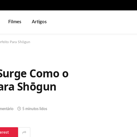
Filmes
Artigos
rfeito Para Shōgun
 Surge Como o
Para Shōgun
entário
5 minutos lidos
erest