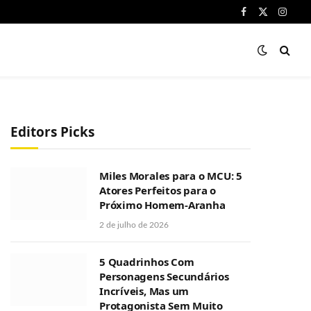
Facebook
X
Instag
(Twitter)
Editors Picks
Miles Morales para o MCU: 5
Atores Perfeitos para o
Próximo Homem-Aranha
2 de julho de 2026
5 Quadrinhos Com
Personagens Secundários
Incríveis, Mas um
Protagonista Sem Muito